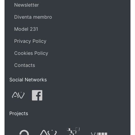
Newsletter
Diventa membro
Model 231
Privacy Policy
Cookies Policy
Contacts
Social Networks
AVnode
Facebook
Projects
Flyer new media
International
Audio Vi
Vj t