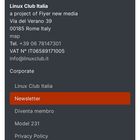
Linux Club Italia
a project of Flyer new media
Via del Verano 39
Linux C
00185
Rome
Italy
map
Tel.
+39 06 78147301
VAT N°
IT06589171005
info@linuxclub.it
https://linux-club.org
Corporate
Linux Club Italia
Newsletter
Diventa membro
Model 231
Privacy Policy