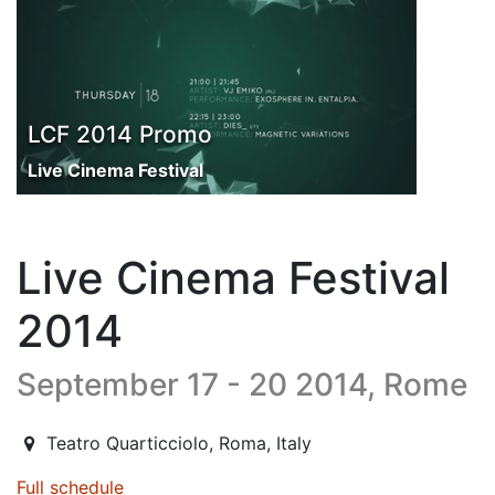
LCF 2014 Promo
Live Cinema Festival
Live Cinema Festival
2014
September 17 - 20 2014, Rome
2014-09-17T18:30:00.000Z
|
2014-09-20T21:30:00.000Z
Teatro Quarticciolo
,
Roma,
Italy
Full schedule