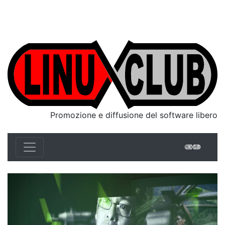
Linux Club Italia
Promozione e diffusione del software libero
Linux 