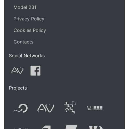
Model 231
Privacy Policy
Cookies Policy
Contacts
Social Networks
AVnode
Facebook
Projects
Flyer new media
International
Audio Vi
Vj t
Live video perform
Festival of A
Festival
Fest