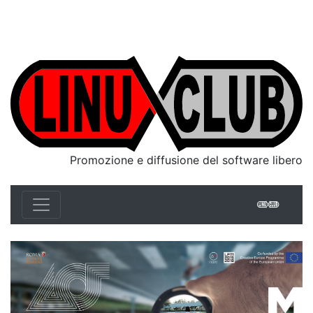
Linux Club Italia
Promozione e diffusione del software libero
Linux 