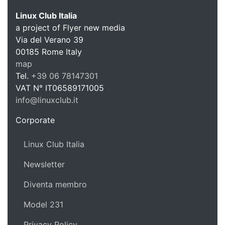
Linux Club Italia
a project of Flyer new media
Via del Verano 39
Linux C
00185
Rome
Italy
map
Tel.
+39 06 78147301
VAT N°
IT06589171005
info@linuxclub.it
https://linux-club.org
Corporate
Linux Club Italia
Newsletter
Diventa membro
Model 231
Privacy Policy