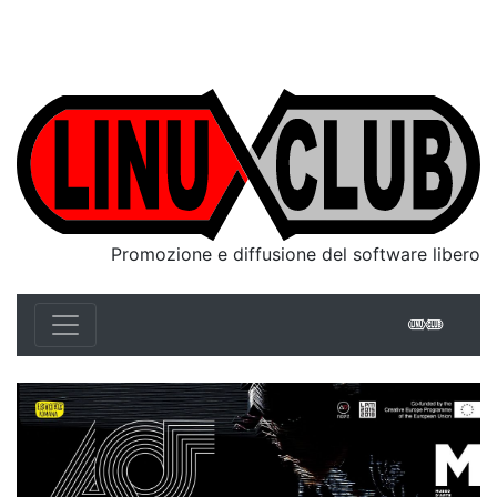
Linux Club Italia
Promozione e diffusione del software libero
Linux 