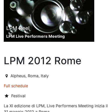
LPM Reel
LPM Live Performers Meeting
LPM 2012 Rome
2012-05-31T13:00:00.000Z
|
2012-06-04T02:00:00.000
Alpheus
,
Roma,
Italy
Full schedule
Festival
La XI edizione di LPM, Live Performers Meeting inizia il
31 maggio 2012 a Roma.