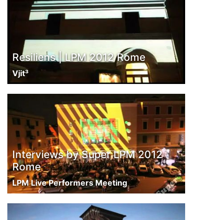
Resiliens | LPM 2012 Rome
Vjit³
Interviews by Super LPM 2012
Rome
LPM Live Performers Meeting