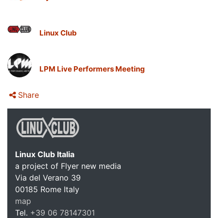
Linux Club
LPM Live Performers Meeting
Share
Linux Club Italia
a project of Flyer new media
Via del Verano 39
00185
Rome
Italy
map
Tel.
+39 06 78147301