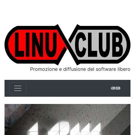
Linux Club Italia
Promozione e diffusione del software libero
Linux 