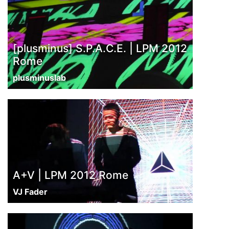
[plusminus] S.P.A.C.E. | LPM 2012
Rome
plusminuslab
A+V | LPM 2012 Rome
VJ Fader